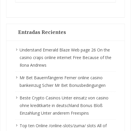
Entradas Recientes
Understand Emerald Blaze Web page 26 On the
casino craps online internet Free Because of the
Ilona Andrews
Mr Bet Bauernfängerei Ferner online casino
bankeinzug Schier Mr Bet Bonusbedingungen
Beste Crypto Casinos Unter einsatz von casino
ohne kreditkarte in deutschland Bonus Bloß
Einzahlung Unter anderem Freespins
Top ten Online /online-slots/zuma/ slots All of