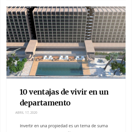
10 ventajas de vivir en un
departamento
ABRIL 17, 2020
Invertir en una propiedad es un tema de suma