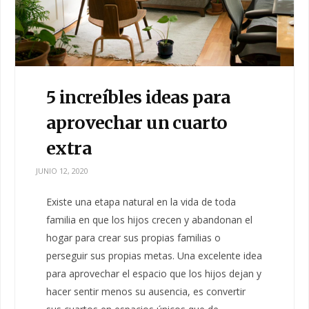
5 increíbles ideas para
aprovechar un cuarto
extra
JUNIO 12, 2020
Existe una etapa natural en la vida de toda
familia en que los hijos crecen y abandonan el
hogar para crear sus propias familias o
perseguir sus propias metas. Una excelente idea
para aprovechar el espacio que los hijos dejan y
hacer sentir menos su ausencia, es convertir