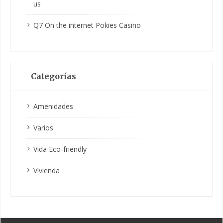
us
Q7 On the internet Pokies Casino
Categorías
Amenidades
Varios
Vida Eco-friendly
Vivienda