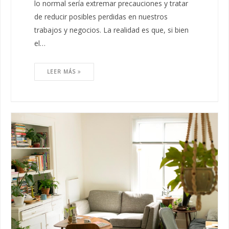
lo normal sería extremar precauciones y tratar
de reducir posibles perdidas en nuestros
trabajos y negocios. La realidad es que, si bien
el…
LEER MÁS