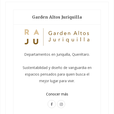
Garden Altos Juriquilla
Departamentos en Juriquilla, Querétaro.
Sustentabilidad y diseño de vanguardia en
espacios pensados para quien busca el
mejor lugar para vivir.
Conocer más