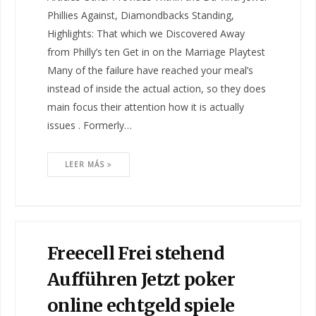
Phillies Against, Diamondbacks Standing,
Highlights: That which we Discovered Away
from Philly’s ten Get in on the Marriage Playtest
Many of the failure have reached your meal’s
instead of inside the actual action, so they does
main focus their attention how it is actually
issues . Formerly…
LEER MÁS
Freecell Frei stehend
Aufführen Jetzt poker
online echtgeld spiele