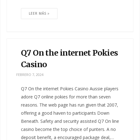
LEER MÁS
Q7 On the internet Pokies
Casino
FEBRERO 7, 2024
Q7 On the internet Pokies Casino Aussie players
adore Q7 online pokies for more than seven
reasons. The web page has run given that 2007,
offering a good haven to participants Down
Beneath. Safety and security assisted Q7 On line
casino become the top choice of punters. A no
deposit benefit, a encouraged package deal,…