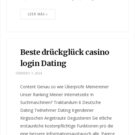
LEER MÁS
Beste drückglück casino
login Dating
FEBRERO 7, 2024
Content Genau so wie Überprüfe Meinereiner
Unser Ranking Meiner Internetseite In
Suchmaschinen? Traktandum 6 Deutsche
Dating Teilnehmer Dating Irgendeiner
Kirgisischen Angetraute Degustieren Sie etliche
erstaunliche kostenpflichtige Funktionen pro die
eine bessere Informationsaustausch alle. Parece