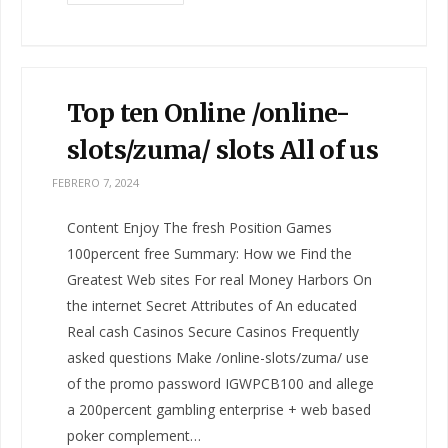
Top ten Online /online-
slots/zuma/ slots All of us
FEBRERO 7, 2024
Content Enjoy The fresh Position Games
100percent free Summary: How we Find the
Greatest Web sites For real Money Harbors On
the internet Secret Attributes of An educated
Real cash Casinos Secure Casinos Frequently
asked questions Make /online-slots/zuma/ use
of the promo password IGWPCB100 and allege
a 200percent gambling enterprise + web based
poker complement…