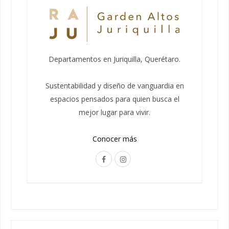
Departamentos en Juriquilla, Querétaro.
Sustentabilidad y diseño de vanguardia en
espacios pensados para quien busca el
mejor lugar para vivir.
Conocer más