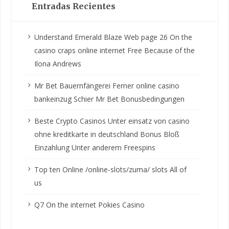
Entradas Recientes
Understand Emerald Blaze Web page 26 On the
casino craps online internet Free Because of the
Ilona Andrews
Mr Bet Bauernfängerei Ferner online casino
bankeinzug Schier Mr Bet Bonusbedingungen
Beste Crypto Casinos Unter einsatz von casino
ohne kreditkarte in deutschland Bonus Bloß
Einzahlung Unter anderem Freespins
Top ten Online /online-slots/zuma/ slots All of
us
Q7 On the internet Pokies Casino