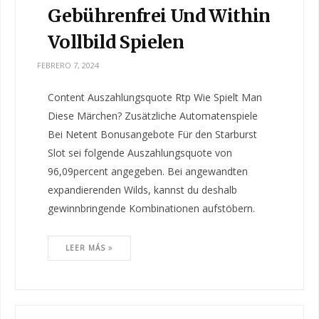
Gebührenfrei Und Within
Vollbild Spielen
FEBRERO 7, 2024
Content Auszahlungsquote Rtp Wie Spielt Man
Diese Märchen? Zusätzliche Automatenspiele
Bei Netent Bonusangebote Für den Starburst
Slot sei folgende Auszahlungsquote von
96,09percent angegeben. Bei angewandten
expandierenden Wilds, kannst du deshalb
gewinnbringende Kombinationen aufstöbern.
LEER MÁS